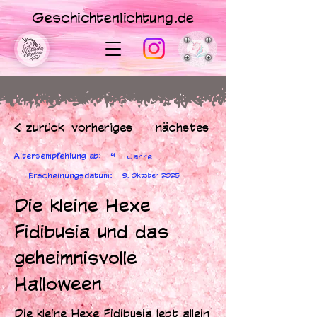
Geschichtenlichtung.de
< zurück
vorheriges
nächstes
Altersempfehlung ab:
4
Jahre
Erscheinungsdatum:
9. Oktober 2025
Die kleine Hexe
Fidibusia und das
geheimnisvolle
Halloween
Die kleine Hexe Fidibusia lebt allein