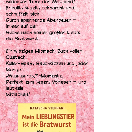
wildesten Tiere der Welt sind!
Er rollt, kugelt, schnarcht und
schnüffelt sich
Durch spannende Abenteuer –
immer auf der
Suche nach seiner großen Liebe:
die Bratwurst.
Ein witziges Mitmach-Buch voller
Quatsch,
Kuller-Spaß, Bauchkitzeln und jeder
Menge
„Wuuuuuurst!“-Momente.
Perfekt zum Lesen, Vorlesen – und
lauthals
Mitlachen!