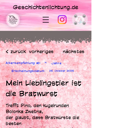
Geschichtenlichtung.de
< zurück
vorheriges
nächstes
Altersempfehlung ab:
4
Jahre
Erscheinungsdatum:
25. Oktober 2025
Mein Lieblingstier ist
die Bratwurst
Trefft Pino, den kugelrunden
Bolonka Zwetna,
der glaubt, dass Bratwürste die
besten